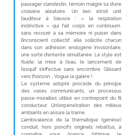
passager clandestin, témoin malgré lui d’une
croisière aléatoire. Un lien étroit unit
l’auditeur à l’œuvre : « la respiration
instinctive » qui fait corps en continuum
sans recourir à sa mémoire ni puiser dans
l’inconscient collectif, elle sollicite chacun
dans son adhésion endogène involontaire,
une sorte d’entente simultanée. Le style est
fluide; la mise à l’eau, le lancement de
l’esquif s’effectue sans encombre. Glissant
vers l’horizon … Vogue la galère !
Le système adopté procède du principe
des vases communicants, un processus
passe-murailles utilisé en contrepoint du fil
conducteur. L’interpénétration des milieux
ambiants en assure la trame.
L’ambivalence de la thématique (genèse)
conduit, hors poncifs originels rebattus, à
connaître sous licence biblique le